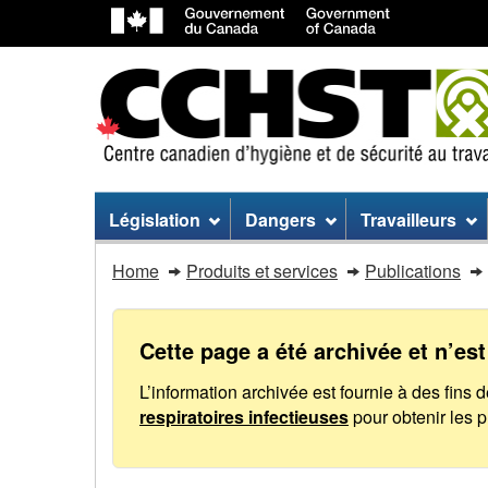
Menu
Législation
Dangers
Travailleurs
du
Comité
Home
Produits et services
Publications
site
d'action
Comité
sur
Cette page a été archivée et n’est
d'action
l'administration
L’information archivée est fournie à des fins 
sur
respiratoires infectieuses
pour obtenir les 
des
l'administration
tribunaux