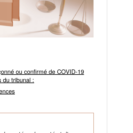
upçonné ou confirmé de COVID-19
s du tribunal :
rences