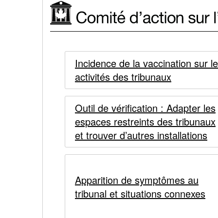
des
en
tribunaux
réponse
en
Comité
à
Comité
réponse
d'action
Incidence de la vaccination sur l
la
activités des tribunaux
à
d'action
sur
COVID-
la
l'administration
sur
Outil de vérification : Adapter les
19
COVID-
des
espaces restreints des tribunaux
l'administration
tribunaux
et trouver d’autres installations
19
des
en
réponse
tribunaux
Apparition de symptômes au
à
tribunal et situations connexes
en
la