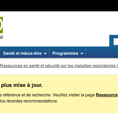
Passer
Passer
Passer
au
aux
à
contenu
informations
la
principal
sur
version
le
HTML
site
simplifiée
R
le
:
Santé et mieux-être
Programmes
si
W
Ressources en santé et sécurité sur les maladies respiratoires 
 plus mise à jour.
de référence et de recherche. Veuillez visiter la page
Ressources
plus récentes recommandations.