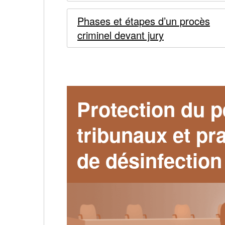
réponse
COVID-
Phases et étapes d’un procès
19
à
criminel devant jury
la
COVID-
Protection du p
19
tribunaux et pr
de désinfection