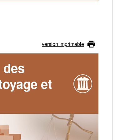
version imprimable
s des
toyage et