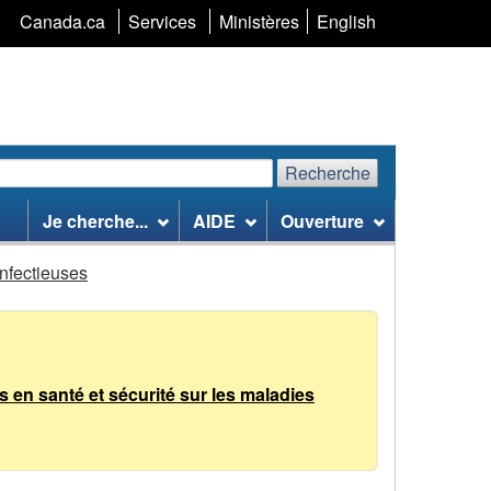
Sélection
Canada.ca
Services
Ministères
English
de
la
langue
Recherche
echerchez
Recherche
Je cherche...
AIDE
Ouverture
te
eb
infectieuses
 en santé et sécurité sur les maladies