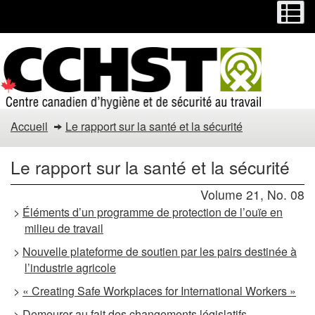
Menu
M
Passer
Passer
au
à
contenu
la
principal
version
HTML
simplifiée
Menu
Accueil
Le rapport sur la santé et la sécurité
du
Le rapport sur la santé et la sécurité
site
Volume 21, No. 08
>
Éléments d’un programme de protection de l’ouïe en
milieu de travail
>
Nouvelle plateforme de soutien par les pairs destinée à
l’industrie agricole
>
« Creating Safe Workplaces for International Workers »
>
Demeurer au fait des changements législatifs