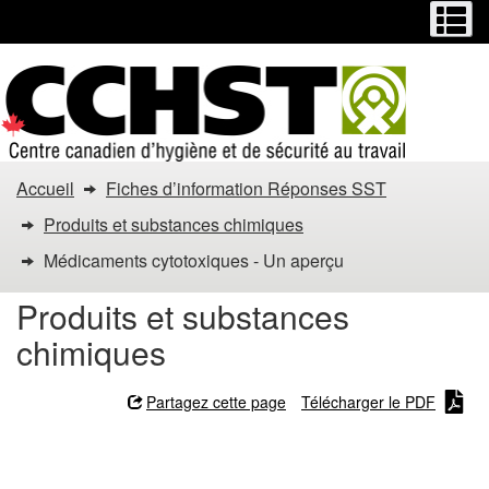
Menu
M
Passer
Passer
au
à
contenu
la
principal
version
HTML
simplifiée
Vous
Accueil
Fiches d’information Réponses SST
êtes
Produits et substances chimiques
dans
Médicaments cytotoxiques - Un aperçu
:
Produits et substances
chimiques
Médicaments
cytotoxiques
Partagez cette page
Télécharger le PDF
-
Médicaments cytotoxiques