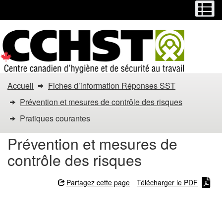
Menu
M
Passer
Passer
au
à
contenu
la
principal
version
HTML
simplifiée
Vous
Accueil
Fiches d’information Réponses SST
êtes
Prévention et mesures de contrôle des risques
dans
Pratiques courantes
:
Prévention et mesures de
contrôle des risques
Pratiques
courantes
Partagez cette page
Télécharger le PDF
Pratiques courantes