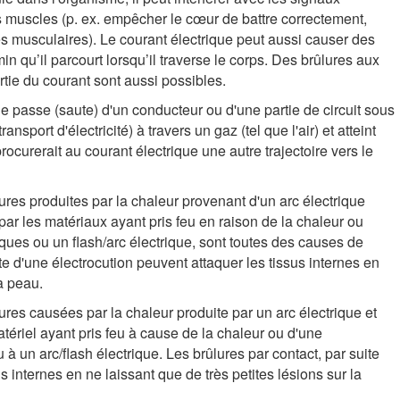
es muscles (p. ex. empêcher le cœur de battre correctement,
es musculaires). Le courant électrique peut aussi causer des
in qu’il parcourt lorsqu’il traverse le corps. Des brûlures aux
rtie du courant sont aussi possibles.
que passe (saute) d'un conducteur ou d'une partie de circuit sous
nsport d'électricité) à travers un gaz (tel que l'air) et atteint
ocurerait au courant électrique une autre trajectoire vers le
ures produites par la chaleur provenant d'un arc électrique
ar les matériaux ayant pris feu en raison de la chaleur ou
ques ou un flash/arc électrique, sont toutes des causes de
te d'une électrocution peuvent attaquer les tissus internes en
la peau.
ures causées par la chaleur produite par un arc électrique et
tériel ayant pris feu à cause de la chaleur ou d'une
à un arc/flash électrique. Les brûlures par contact, par suite
s internes en ne laissant que de très petites lésions sur la