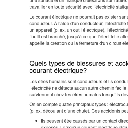
une surface et un manque d'électrons sur l'autre
travailler en toute sécurité avec l'électricité stati
Le courant électrique ne pourrait pas exister sa
conducteur. À l'aide d'un conducteur, l'électrici
un appareil (p. ex. un outil électrique), l'électric
l'outil est branché, jusqu'à ce que l'électricité at
appelle la création ou la fermeture d'un circuit él
Quels types de blessures et acci
courant électrique?
Les êtres humains sont conducteurs et ils conduisen
l'électricité ne détecte aucun autre chemin facile
surviennent chez les êtres humains lorsqu'ils dev
On en compte quatre principaux types : électrocut
(p. ex. découlant d’une chute). Ces accidents pe
Ils peuvent être causés par un contact dire
exposés. Lorsqu'un courant électrique circul