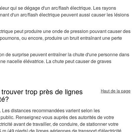
leur qui se dégage d'un arc/flash électrique. Les rayons
anant d'un arc/flash électrique peuvent aussi causer les lésions
ectrique peut produire une onde de pression pouvant causer des
poumons, ou encore, produire un bruit entraînant une perte
on de surprise peuvent entraîner la chute d'une personne dans
ne nacelle élévatrice. La chute peut causer de graves
e trouver trop près de lignes
Haut de la page
té?
es. Les distances recommandées varient selon les
ce public. Renseignez-vous auprès des autorités de votre
ctricité avant de travailler, de conduire, de stationner votre
 m (49 pieds) de lignes aériennes de transport d'électricité.