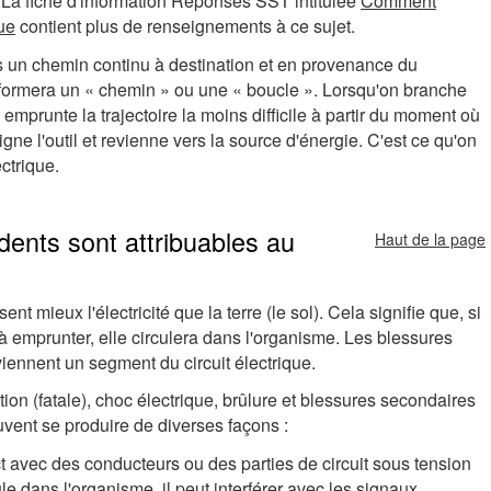
. La fiche d'information Réponses SST intitulée
Comment
que
contient plus de renseignements à ce sujet.
ns un chemin continu à destination et en provenance du
té formera un « chemin » ou une « boucle ». Lorsqu'on branche
ité emprunte la trajectoire la moins difficile à partir du moment où
teigne l'outil et revienne vers la source d'énergie. C'est ce qu'on
ectrique.
dents sont attribuables au
Haut de la page
t mieux l'électricité que la terre (le sol). Cela signifie que, si
 à emprunter, elle circulera dans l'organisme. Les blessures
iennent un segment du circuit électrique.
ion (fatale), choc électrique, brûlure et blessures secondaires
uvent se produire de diverses façons :
ct avec des conducteurs ou des parties de circuit sous tension
e dans l'organisme, il peut interférer avec les signaux