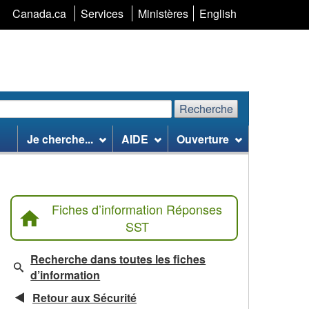
Sélection
Canada.ca
Services
Ministères
English
de
la
langue
Recherche
echerchez
Recherche
Je cherche...
AIDE
Ouverture
te
eb
Fiches d’information Réponses
SST
Recherche dans toutes les fiches
d’information
Retour aux Sécurité