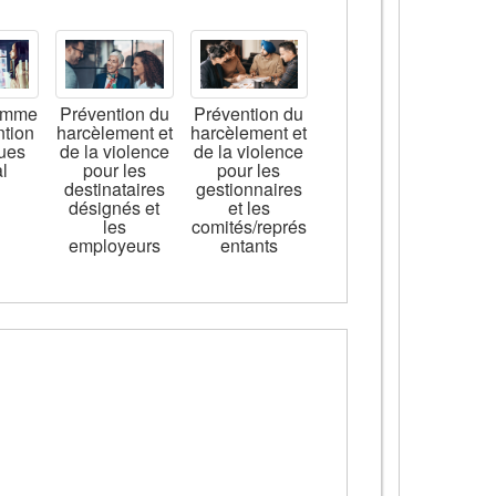
amme
Prévention du
Prévention du
ntion
harcèlement et
harcèlement et
ques
de la violence
de la violence
l
pour les
pour les
destinataires
gestionnaires
désignés et
et les
les
comités/représ
employeurs
entants