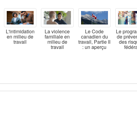
L'intimidation
La violence
Le Code
Le progr
en milieu de
familiale en
canadien du
de préve
travail
milieu de
travail, Partie II
des ris
travail
: un aperçu
fédéra