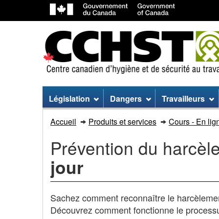
Menu
Législation
Dangers
Travailleurs
du
Prévention
Accueil
Produits et services
Cours - En lig
site
du
Prévention du harcèl
harcèlement
jour
et
de
Sachez comment reconnaître le harcèlement e
Découvrez comment fonctionne le processu
la