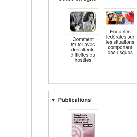
Enquêtes
fédérales sur
Comment
les situations
traiter avec
comportant
des clients
des risques
difficiles ou
hostiles
Publications