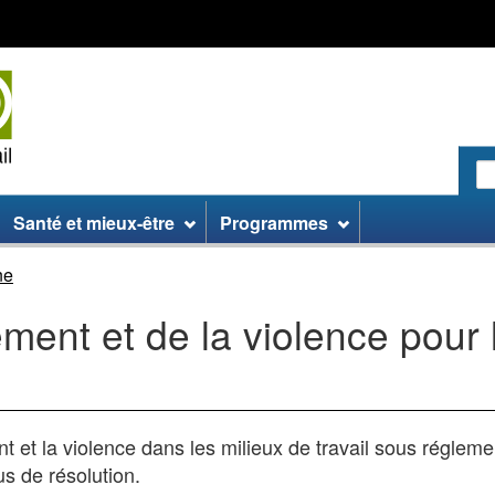
Passer
Passer
Passer
au
aux
à
contenu
informations
la
principal
sur
version
le
HTML
site
simplifiée
R
le
:
Santé et mieux-être
Programmes
si
W
ne
ement et de la violence pour
t la violence dans les milieux de travail sous réglementa
s de résolution.