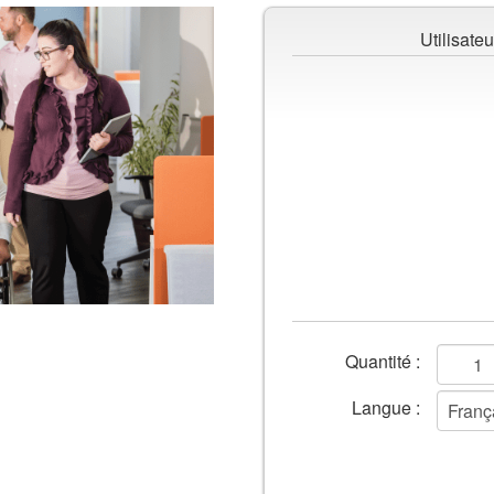
Utilisateu
Champs
Quantité :
de
Langue :
formulaire
Ajouter