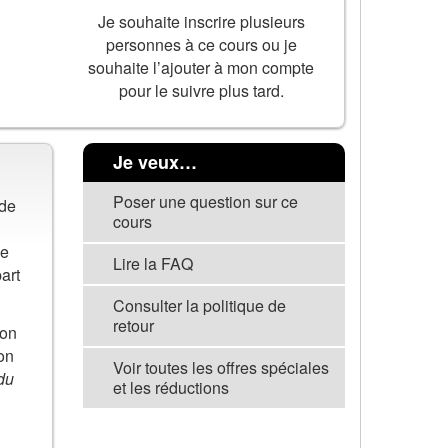
Je souhaite inscrire plusieurs
personnes à ce cours ou je
souhaite l’ajouter à mon compte
pour le suivre plus tard.
Je veux…
Poser une question sur ce
 de
cours
ne
Lire la FAQ
art
Consulter la politique de
retour
ion
ion
Voir toutes les offres spéciales
du
et les réductions
VOIR TOUS LES COURS