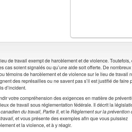
au
panier
ieu de travail exempt de harcèlement et de violence. Toutefois,
es cas soient signalés ou qu’une aide soit offerte. De nombreux
u témoins de harcèlement et de violence sur le lieu de travail 
nent des représailles ou ne savent pas s’il est justifié de faire p
s d’incident.
ondir votre compréhension des exigences en matière de prévent
eux de travail sous réglementation fédérale. Il décrit la législat
anadien du travail, Partie II
, et le
Règlement sur la prévention 
travail
, et vous présente des exemples afin que vous puissiez
ement et la violence, et à y réagir.