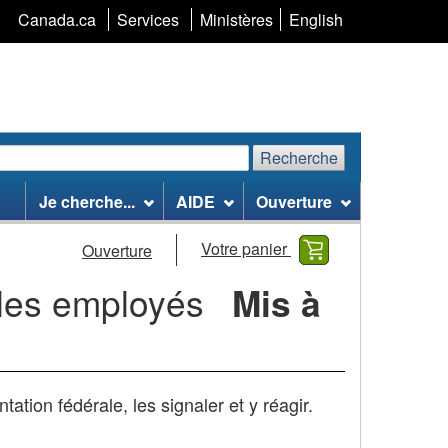
Sélection
Canada.ca
Services
Ministères
English
de
la
langue
Recherche
echerchez
Recherche
Je cherche...
AIDE
Ouverture
te
eb
Votre panier
Ouverture
 les employés
Mis à
tion fédérale, les signaler et y réagir.