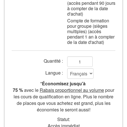
tenue
(accès pendant 90 jours
d’affaires.
à compter de la date
d'achat)
Compte de formation
pour groupe (sièges
multiples) (accès
pendant 1 an à compter
de la date d'achat)
Champs
Quantité :
de
Langue :
formulaire
*
Économisez jusqu'à
Ajouter
75 %
avec le
Rabais proportionnel au volume
pour
les cours de qualification en ligne. Plus le nombre
au
de places que vous achetez est grand, plus les
panier
économies le seront aussi!
Statut:
Accès immédiat