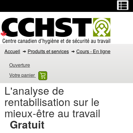
Menu
M
Passer
Passer
au
à
contenu
la
principal
version
HTML
simplifiée
L'analyse
Accueil
Produits et services
Cours - En ligne
de
Ouverture
rentabilisation
Votre panier
sur
L'analyse de
le
rentabilisation sur le
mieux-
mieux-être au travail
être
Gratuit