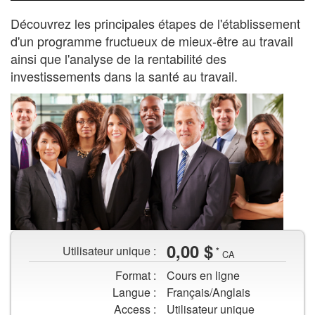
au
travail
Découvrez les principales étapes de l'établissement
d'un programme fructueux de mieux-être au travail
ainsi que l'analyse de la rentabilité des
investissements dans la santé au travail.
Groupe
0,00 $
Utilisateur unique :
*
de
CA
travailleurs
Format :
Cours en ligne
souriants
Langue :
Français/Anglais
en
Access :
Utilisateur unique