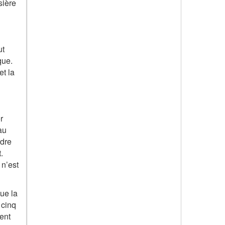
sière
ut
que.
et la
r
au
rdre
.
n’est
que la
 cinq
ment