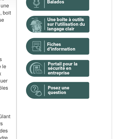
, une
 boit
se
s
 le
x
luer
ôles
ûlant
rs
 des
ndre