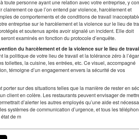
t à toute personne ayant une relation avec votre entreprise, y co
inir clairement ce que l’on entend par violence, harcèlement et
emples de comportements et de conditions de travail inacceptabl
otre entreprise sur le harcèlement et la violence sur le lieu de tra
 protégés et soutenus après avoir signalé un incident. Elle doit
 seront examinés en fonction du protocole d’enquête.
ention du harcèlement et de la violence sur le lieu de travai
la politique de votre lieu de travail et la tolérance zéro à l’éga
s toilettes, la cuisine, les entrées, etc. Ce visuel, accompagné
ction, témoigne d’un engagement envers la sécurité de vos
porter sur des situations telles que la manière de rester en séc
à un client en colère. Les restaurants peuvent envisager de mettr
ermettrait d’alerter les autres employés qu’une aide est nécessa
re les systèmes de communication d’urgence, et tous les téléphon
 état de m