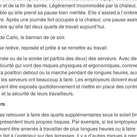
oir et de la fin de soirée. Légèrement incommodée par la chaleur
le qu’elle prend sa pause bien méritée. Elle s’assied à l’ombre,
ire. Après une journée fort occupée à la chaleur, une pause assi
ère qu’elle fait deux quarts de travail aujourd’hui.
e Carlo, le barman de ce soir.
se relève, reposée et prête à se remettre au travail.
rnée ou de la soirée (et parfois des deux) des serveurs. Avec de
sécurité qui vont des risques physiques et ergonomiques, comme
, la position debout ou la marche pendant de longues heures, au
 les serveurs ont beaucoup à faire. Les employeurs doivent éva
vent être exposés quotidiennement et mettre en place des contr
et la sécurité de leurs travailleurs.
urs
e retrouver à faire des quarts supplémentaires sous le soleil br
i présentent leurs propres risques. Par exemple, si les employeu
ent être amenés à travailler de plus longues heures ou à faire
se fait à l’extérieur sur des terrasses, il y a d’autres risques à pre