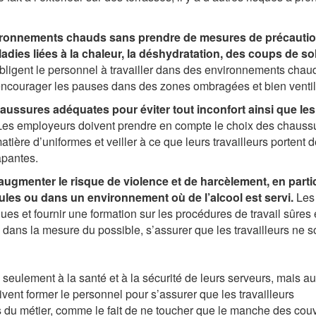
nvironnements chauds sans prendre de mesures de précautio
dies liées à la chaleur, la déshydratation, des coups de sole
obligent le personnel à travailler dans des environnements chau
t encourager les pauses dans des zones ombragées et bien venti
haussures adéquates pour éviter tout inconfort ainsi que les
Les employeurs doivent prendre en compte le choix des chauss
atière d’uniformes et veiller à ce que leurs travailleurs portent 
apantes.
 augmenter le risque de violence et de harcèlement, en parti
ules ou dans un environnement où de l’alcool est servi.
Les
ues et fournir une formation sur les procédures de travail sûres
t, dans la mesure du possible, s’assurer que les travailleurs ne s
seulement à la santé et à la sécurité de leurs serveurs, mais au
doivent former le personnel pour s’assurer que les travailleurs
 du métier, comme le fait de ne toucher que le manche des couv