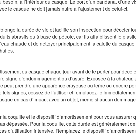
u besoin, à l’intérieur du casque. Le port d’un bandana, d’une vi
ec le casque ne doit jamais nuire à l’ajustement de celui-ci.
longe la durée de vie et facilite son inspection pour déceler to
uits abrasifs ou à base de pétrole, car ils affaiblissent le plasti
 l’eau chaude et de nettoyer principalement la calotte du casque 
 huiles.
mortissement du casque chaque jour avant de le porter pour décele
autre signe d’endommagement ou d’usure. Exposée à la chaleur, 
otte peut prendre une apparence crayeuse ou terne ou encore pe
de tels signes, cessez de l’utiliser et remplacez-le immédiatement
asque en cas d’impact avec un objet, même si aucun dommage 
r la coquille et le dispositif d’amortissement pour vous assurer 
pas dépassée. Pour la coquille, cette durée est généralement de
cas d’utilisation intensive. Remplacez le dispositif d’amortisse