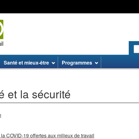
Passer
Passer
Passer
au
aux
à
contenu
informations
la
principal
sur
version
le
HTML
site
simplifiée
R
le
:
Santé et mieux-être
Programmes
si
W
é et la sécurité
n
la COVID-19 offertes aux milieux de travail