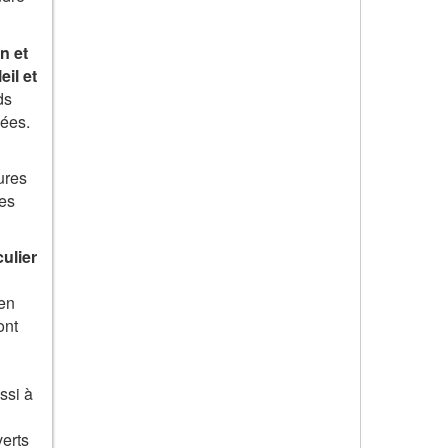
n et
il et
ds
lées.
ures
des
culier
 en
ont
ssi à
erts