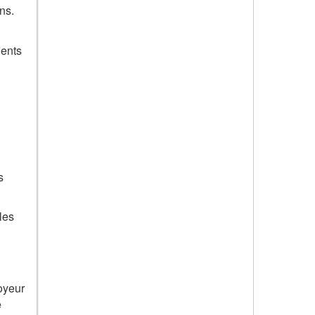
ns.
ients
s
les
oyeur
e