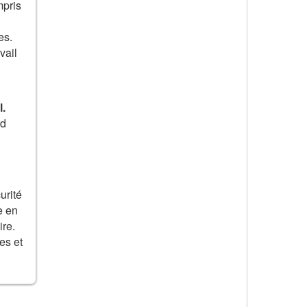
mpris
es.
vail
l.
rd
urité
e en
ire.
es et