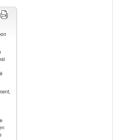
bon
n
nsi
té
ment,
Le
en
e