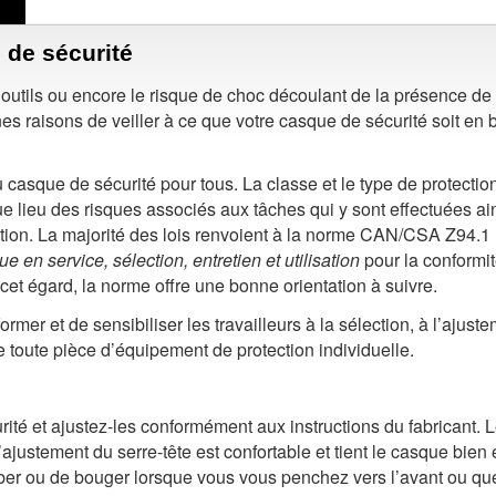
 de sécurité
’outils ou encore le risque de choc découlant de la présence de
es raisons de veiller à ce que votre casque de sécurité soit en 
du casque de sécurité pour tous. La classe et le type de protectio
e lieu des risques associés aux tâches qui y sont effectuées ai
ation. La majorité des lois renvoient à la norme CAN/CSA Z94.1
e en service, sélection, entretien et utilisation
pour la conformi
et égard, la norme offre une bonne orientation à suivre.
rmer et de sensibiliser les travailleurs à la sélection, à l’ajuste
 de toute pièce d’équipement de protection individuelle.
té et ajustez-les conformément aux instructions du fabricant. 
justement du serre-tête est confortable et tient le casque bien 
mber ou de bouger lorsque vous vous penchez vers l’avant ou qu