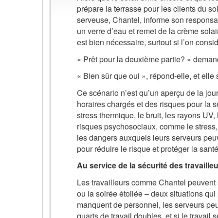
prépare la terrasse pour les clients du s
serveuse, Chantel, informe son responsab
un verre d’eau et remet de la crème sola
est bien nécessaire, surtout si l’on consid
« Prêt pour la deuxième partie? » demand
« Bien sûr que oui », répond-elle, et elle 
Ce scénario n’est qu’un aperçu de la jou
horaires chargés et des risques pour la 
stress thermique, le bruit, les rayons UV
risques psychosociaux, comme le stress,
les dangers auxquels leurs serveurs peu
pour réduire le risque et protéger la santé 
Au service de la sécurité des travaille
Les travailleurs comme Chantel peuvent s
ou la soirée étoilée – deux situations qu
manquent de personnel, les serveurs peuv
quarts de travail doubles, et si le travail 