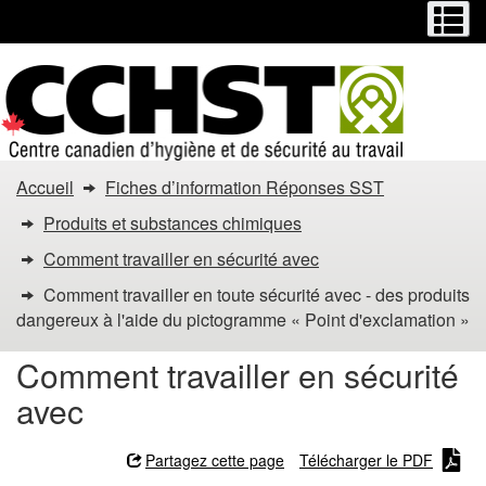
Menu
M
Passer
Passer
au
à
contenu
la
principal
version
HTML
simplifiée
Vous
Accueil
Fiches d’information Réponses SST
êtes
Produits et substances chimiques
dans
Comment travailler en sécurité avec
Comment travailler en toute sécurité avec - des produits
:
dangereux à l'aide du pictogramme « Point d'exclamation »
Comment
Comment travailler en sécurité
travailler
avec
en
Partagez cette page
Télécharger le PDF