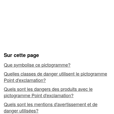
toute
Comment travailler en
sécurité
toute sécurité avec - des
avec
produits dangereux à l'aide
-
du pictogramme « Point
des
d'exclamation »
produits
Sur cette page
dangereux
Que symbolise ce pictogramme?
à
Quelles classes de danger utilisent le pictogramme
l'aide
Point d'exclamation?
du
Quels sont les dangers des produits avec le
pictogramme Point d'exclamation?
pictogramme
Quels sont les mentions d'avertissement et de
«
danger utilisées?