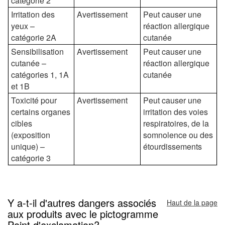
catégorie 2
Irritation des
Avertissement
Peut causer une
yeux –
réaction allergique
catégorie 2A
cutanée
Sensibilisation
Avertissement
Peut causer une
cutanée –
réaction allergique
catégories 1, 1A
cutanée
et 1B
Toxicité pour
Avertissement
Peut causer une
certains organes
irritation des voies
cibles
respiratoires, de la
(exposition
somnolence ou des
unique) –
étourdissements
catégorie 3
Y a-t-il d'autres dangers associés
Haut de la page
aux produits avec le pictogramme
Point d'exclamation?