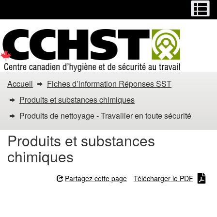
Menu
M
Passer
Passer
au
à
contenu
la
principal
version
HTML
simplifiée
Vous
Accueil
Fiches d’information Réponses SST
êtes
Produits et substances chimiques
dans
Produits de nettoyage - Travailler en toute sécurité
:
Produits et substances
chimiques
Produits
de
Partagez cette page
Télécharger le PDF
nettoyage
Produits de nettoyage -