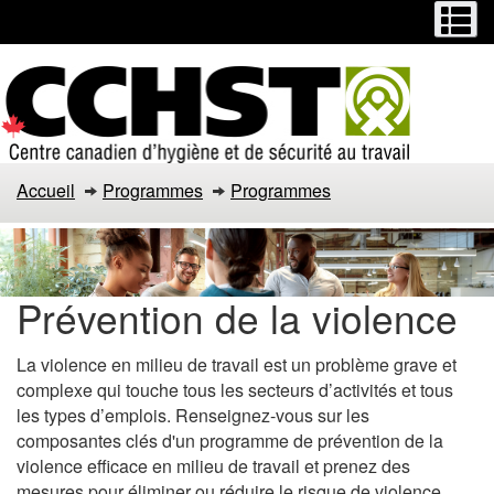
Menu
M
Passer
Passer
au
à
contenu
la
principal
version
HTML
simplifiée
Accueil
Programmes
Programmes
Prévention de la violence
La violence en milieu de travail est un problème grave et
complexe qui touche tous les secteurs d’activités et tous
les types d’emplois. Renseignez-vous sur les
composantes clés d'un programme de prévention de la
violence efficace en milieu de travail et prenez des
mesures pour éliminer ou réduire le risque de violence.