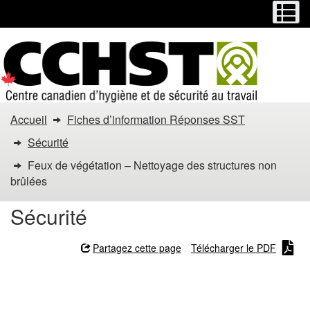
Menu
M
Passer
Passer
au
à
contenu
la
principal
version
HTML
simplifiée
Vous
Accueil
Fiches d’information Réponses SST
êtes
Sécurité
dans
Feux de végétation – Nettoyage des structures non
brûlées
:
Sécurité
Feux
de
Partagez cette page
Télécharger le PDF
végétation
Feux de végétation –
Nettoyage des structures