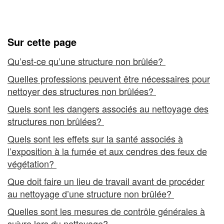
–
non brûlées
Nettoyage
des
Sur cette page
structures
Qu’est-ce qu’une structure non brûlée?
non
Quelles professions peuvent être nécessaires pour
nettoyer des structures non brûlées?
brûlées
Quels sont les dangers associés au nettoyage des
structures non brûlées?
Quels sont les effets sur la santé associés à
l’exposition à la fumée et aux cendres des feux de
végétation?
Que doit faire un lieu de travail avant de procéder
au nettoyage d’une structure non brûlée?
Quelles sont les mesures de contrôle générales à
suivre lors du nettoyage?