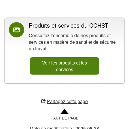
Contenu connexe
Produits et services du CCHST
Consultez l’ensemble de nos produits et
services en matière de santé et de sécurité
au travail.
Voir les produits et les
services
ouvre
une
Partagez cette page
nouvelle
fenêtre
HAUT DE PAGE
Date de modification :
2025-08-28