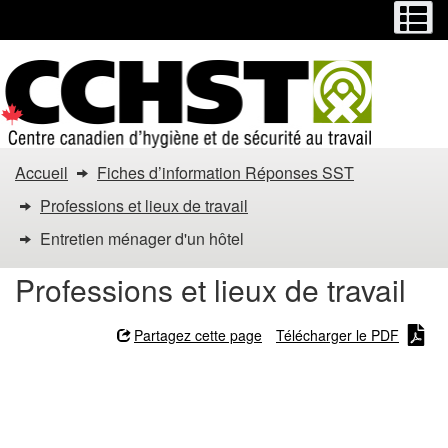
Menu
M
Passer
Passer
au
à
contenu
la
principal
version
HTML
simplifiée
Vous
Accueil
Fiches d’information Réponses SST
êtes
Professions et lieux de travail
dans
Entretien ménager d'un hôtel
:
Professions et lieux de travail
Entretien
Partagez cette page
Télécharger le PDF
ménager
Entretien ménager d'un
d'un
hôtel