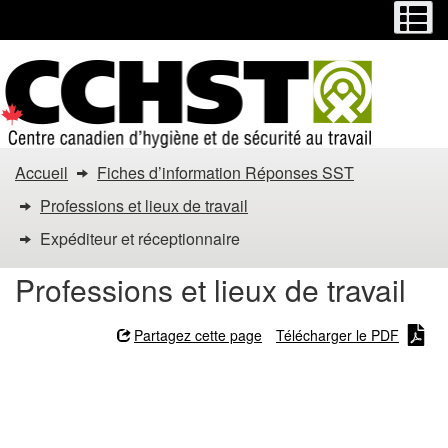
Menu
M
Passer
Passer
au
à
contenu
la
principal
version
HTML
simplifiée
Vous
Accueil
Fiches d’information Réponses SST
êtes
Professions et lieux de travail
dans
Expéditeur et réceptionnaire
:
Professions et lieux de travail
Expéditeur
Partagez cette page
Télécharger le PDF
et
Expéditeur et
réceptionnaire
réceptionnaire